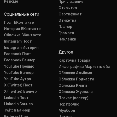
Резюме
Приглашение
Открытка
Социальные сети
Сертификат
Этикетка
Пост ВКонтакте
Планер
История ВКонтакте
Грамота
Обложка ВКонтакте
Наклейки
Instagram Пост
Instagram История
Другое
Facebook Пост
Facebook Баннер
Карточка Товара
YouTube Превью
Инфографика Маркетплейс
YouTube Баннер
Обложка Альбома
YouTube Аутро
Обложка Подкаста
X (Twitter) Пост
Обложка Книги
X (Twitter) Баннер
Обложка Журнала
LinkedIn Пост
Плакат (постер)
LinkedIn Баннер
Портфолио
Twitch Баннер
Мудборд
Pinterest Пин
Цитата