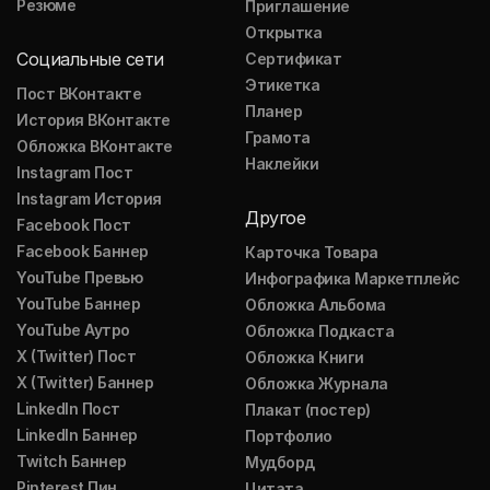
Резюме
Приглашение
Открытка
Социальные сети
Сертификат
Этикетка
Пост ВКонтакте
Планер
История ВКонтакте
Грамота
Обложка ВКонтакте
Наклейки
Instagram Пост
Instagram История
Другое
Facebook Пост
Facebook Баннер
Карточка Товара
YouTube Превью
Инфографика Маркетплейс
YouTube Баннер
Обложка Альбома
YouTube Аутро
Обложка Подкаста
X (Twitter) Пост
Обложка Книги
X (Twitter) Баннер
Обложка Журнала
LinkedIn Пост
Плакат (постер)
LinkedIn Баннер
Портфолио
Twitch Баннер
Мудборд
Pinterest Пин
Цитата