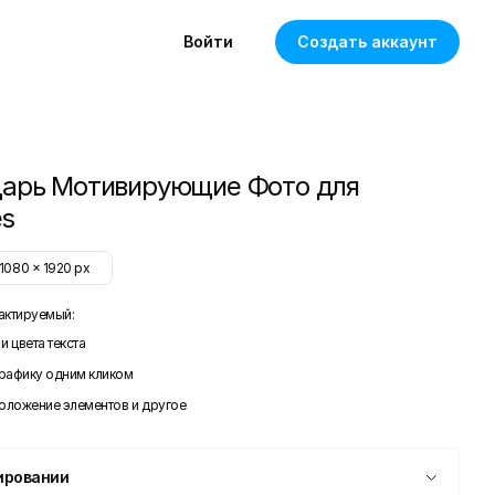
Войти
Создать аккаунт
арь Мотивирующие Фото для
es
1080
x
1920
px
актируемый:
и цвета текста
графику одним кликом
положение элементов и другое
ировании