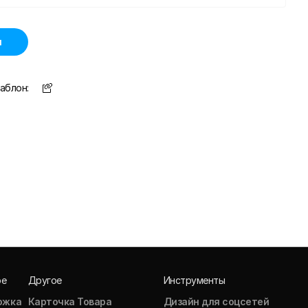
н
аблон:
ое
Другое
Инструменты
ожка
Карточка Товара
Дизайн для соцсетей