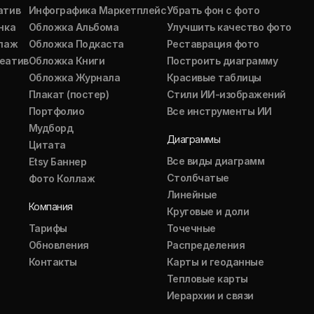
атив
Инфографика Маркетплейс
Убрать фон с фото
нка
Обложка Альбома
Улучшить качество фото
ллаж
Обложка Подкаста
Реставрация фото
еатив
Обложка Книги
Построить диаграмму
Обложка Журнала
Красивые таблицы
Плакат (постер)
Стили ИИ-изображений
Портфолио
Все инструменты ИИ
Мудборд
Диаграммы
Цитата
Все виды диаграмм
Etsy Баннер
Столбчатые
Фото Коллаж
Линейные
Компания
Круговые и доли
Тарифы
Точечные
Обновления
Распределения
Контакты
Карты и геоданные
Тепловые карты
Иерархии и связи