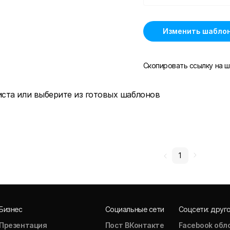
Изменить шабло
Скопировать ссылку на ш
иста или выберите из готовых шаблонов
1
Бизнес
Социальные сети
Соцсети: друг
Презентация
Пост ВКонтакте
Facebook обл