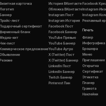
Визитная карточка
История ВКонтакте
Facebook Кре
Логотип
Обложка ВКонтакте
Instagram Ико
Баннер
Instagram Пост
Instagram Ко
Прайс-лист
Instagram История
Рекламный кр
Подарочный сертификат
Facebook Пост
Печать
Фирменный бланк
Facebook Баннер
Флаер
Медиа-кит
YouTube Превью
Инфографика
Чек-лист
YouTube Баннер
Брошюра
Коммерческое предложение
YouTube Аутро
Меню
Объявление
X (Twitter) Пост
Приглашение
Резюме
X (Twitter) Баннер
Открытка
LinkedIn Пост
Сертификат
LinkedIn Баннер
Этикетка
Twitch Баннер
Планер
Pinterest Пин
Грамота
Наклейки