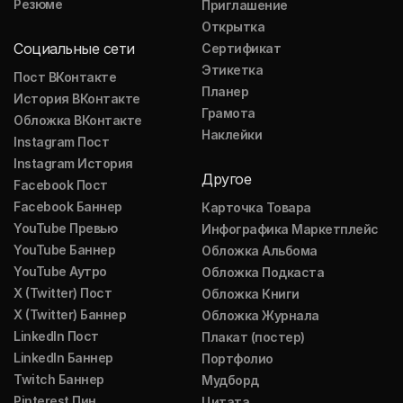
Резюме
Приглашение
Открытка
Социальные сети
Сертификат
Этикетка
Пост ВКонтакте
Планер
История ВКонтакте
Грамота
Обложка ВКонтакте
Наклейки
Instagram Пост
Instagram История
Другое
Facebook Пост
Facebook Баннер
Карточка Товара
YouTube Превью
Инфографика Маркетплейс
YouTube Баннер
Обложка Альбома
YouTube Аутро
Обложка Подкаста
X (Twitter) Пост
Обложка Книги
X (Twitter) Баннер
Обложка Журнала
LinkedIn Пост
Плакат (постер)
LinkedIn Баннер
Портфолио
Twitch Баннер
Мудборд
Pinterest Пин
Цитата