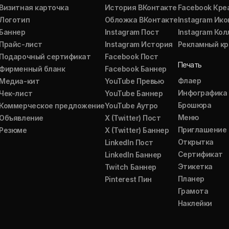
Визитная карточка
История ВКонтакте
Facebook Кре
Логотип
Обложка ВКонтакте
Instagram Ико
Баннер
Instagram Пост
Instagram Ко
Прайс-лист
Instagram История
Рекламный кр
Подарочный сертификат
Facebook Пост
Печать
Фирменный бланк
Facebook Баннер
Флаер
Медиа-кит
YouTube Превью
Инфографика
Чек-лист
YouTube Баннер
Брошюра
Коммерческое предложение
YouTube Аутро
Меню
Объявление
X (Twitter) Пост
Приглашение
Резюме
X (Twitter) Баннер
Открытка
LinkedIn Пост
Сертификат
LinkedIn Баннер
Этикетка
Twitch Баннер
Планер
Pinterest Пин
Грамота
Наклейки