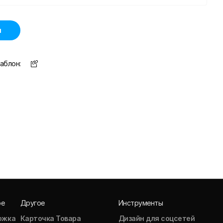
н
аблон:
ое
Другое
Инструменты
ожка
Карточка Товара
Дизайн для соцсетей