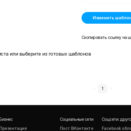
Изменить шабло
Скопировать ссылку на ш
иста или выберите из готовых шаблонов
1
Бизнес
Социальные сети
Соцсети: друг
Презентация
Пост ВКонтакте
Facebook обл