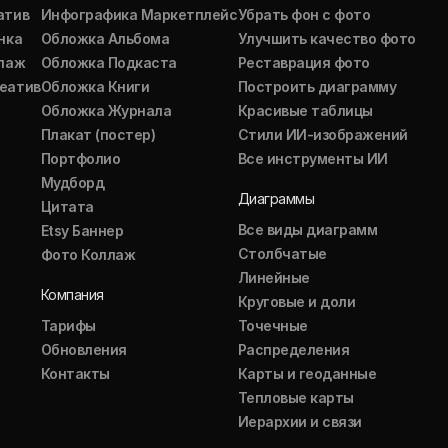
атив
Инфографика Маркетплейс
Убрать фон с фото
нка
Обложка Альбома
Улучшить качество фото
ллаж
Обложка Подкаста
Реставрация фото
еатив
Обложка Книги
Построить диаграмму
Обложка Журнала
Красивые таблицы
Плакат (постер)
Стили ИИ-изображений
Портфолио
Все инструменты ИИ
Мудборд
Диаграммы
Цитата
Все виды диаграмм
Etsy Баннер
Столбчатые
Фото Коллаж
Линейные
Компания
Круговые и доли
Тарифы
Точечные
Обновления
Распределения
Контакты
Карты и геоданные
Тепловые карты
Иерархии и связи