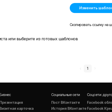
Изменить шабло
Скопировать ссылку на ш
иста или выберите из готовых шаблонов
1
Бизнес
Социальные сети
Соцсети: друг
Презентация
Пост ВКонтакте
Facebook обл
Визитная карточка
История ВКонтакте
Facebook Кре