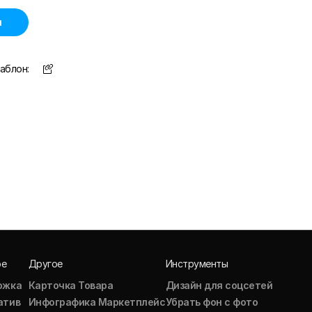
н
аблон:
ое
Другое
Инструменты
ожка
Карточка Товара
Дизайн для соцсетей
атив
Инфографика Маркетплейс
Убрать фон с фото