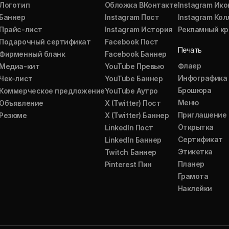
Логотип
Обложка ВКонтакте
Instagram Ико
Баннер
Instagram Пост
Instagram Ко
Прайс-лист
Instagram История
Рекламный кр
Подарочный сертификат
Facebook Пост
Печать
Фирменный бланк
Facebook Баннер
Флаер
Медиа-кит
YouTube Превью
Инфографика
Чек-лист
YouTube Баннер
Брошюра
Коммерческое предложение
YouTube Аутро
Меню
Объявление
X (Twitter) Пост
Приглашение
Резюме
X (Twitter) Баннер
Открытка
LinkedIn Пост
Сертификат
LinkedIn Баннер
Этикетка
Twitch Баннер
Планер
Pinterest Пин
Грамота
Наклейки