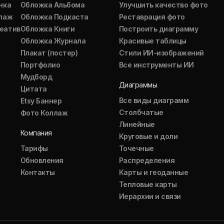
нка
Обложка Альбома
Улучшить качество фото
ллаж
Обложка Подкаста
Реставрация фото
еатив
Обложка Книги
Построить диаграмму
Обложка Журнала
Красивые таблицы
Плакат (постер)
Стили ИИ-изображений
Портфолио
Все инструменты ИИ
Мудборд
Диаграммы
Цитата
Все виды диаграмм
Etsy Баннер
Столбчатые
Фото Коллаж
Линейные
Компания
Круговые и доли
Тарифы
Точечные
Обновления
Распределения
Контакты
Карты и геоданные
Тепловые карты
Иерархии и связи