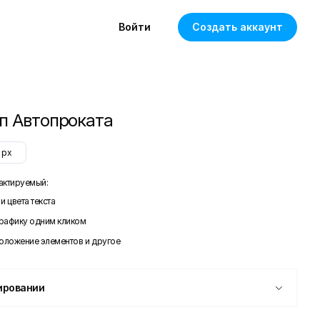
Войти
Создать аккаунт
п Автопроката
px
актируемый:
и цвета текста
графику одним кликом
положение элементов и другое
ировании