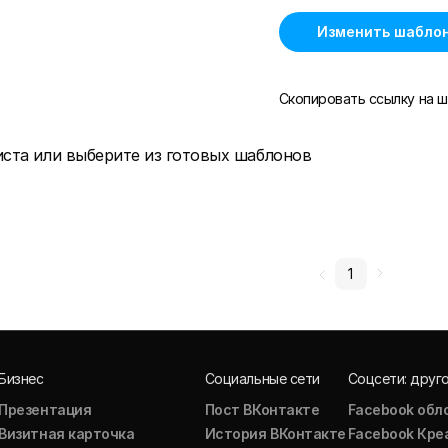
Изменить шабло
Скопировать ссылку на ш
иста или выберите из готовых шаблонов
1
Бизнес
Социальные сети
Соцсети: друг
Презентация
Пост ВКонтакте
Facebook обл
Визитная карточка
История ВКонтакте
Facebook Кре