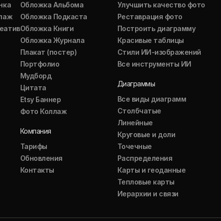
нка
Обложка Альбома
Улучшить качество фото
ллаж
Обложка Подкаста
Реставрация фото
еатив
Обложка Книги
Построить диаграмму
Обложка Журнала
Красивые таблицы
Плакат (постер)
Стили ИИ-изображений
Портфолио
Все инструменты ИИ
Мудборд
Диаграммы
Цитата
Все виды диаграмм
Etsy Баннер
Столбчатые
Фото Коллаж
Линейные
Компания
Круговые и доли
Тарифы
Точечные
Обновления
Распределения
Контакты
Карты и геоданные
Тепловые карты
Иерархии и связи