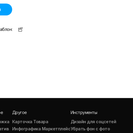
н
аблон:
ое
Другое
Инструменты
ожка
Карточка Товара
Дизайн для соцсетей
атив
Инфографика Маркетплейс
Убрать фон с фото