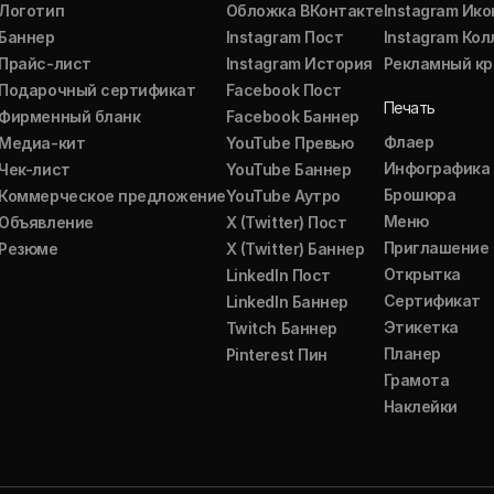
Логотип
Обложка ВКонтакте
Instagram Ико
Баннер
Instagram Пост
Instagram Ко
Прайс-лист
Instagram История
Рекламный кр
Подарочный сертификат
Facebook Пост
Печать
Фирменный бланк
Facebook Баннер
Флаер
Медиа-кит
YouTube Превью
Инфографика
Чек-лист
YouTube Баннер
Брошюра
Коммерческое предложение
YouTube Аутро
Меню
Объявление
X (Twitter) Пост
Приглашение
Резюме
X (Twitter) Баннер
Открытка
LinkedIn Пост
Сертификат
LinkedIn Баннер
Этикетка
Twitch Баннер
Планер
Pinterest Пин
Грамота
Наклейки