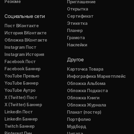
Резюме
Приглашение
Открытка
Социальные сети
Сертификат
Этикетка
Пост ВКонтакте
Планер
История ВКонтакте
Грамота
Обложка ВКонтакте
Наклейки
Instagram Пост
Instagram История
Другое
Facebook Пост
Facebook Баннер
Карточка Товара
YouTube Превью
Инфографика Маркетплейс
YouTube Баннер
Обложка Альбома
YouTube Аутро
Обложка Подкаста
X (Twitter) Пост
Обложка Книги
X (Twitter) Баннер
Обложка Журнала
LinkedIn Пост
Плакат (постер)
LinkedIn Баннер
Портфолио
Twitch Баннер
Мудборд
Pinterest Пин
Цитата