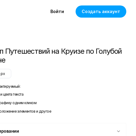
Войти
Создать аккаунт
п Путешествий на Круизе по Голубой
не
px
актируемый:
и цвета текста
графику одним кликом
положение элементов и другое
ировании