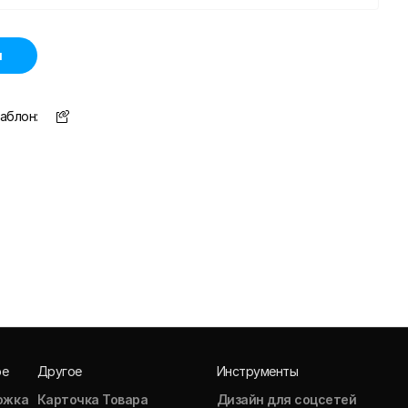
н
аблон:
ое
Другое
Инструменты
ожка
Карточка Товара
Дизайн для соцсетей