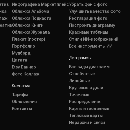
атив
Инфографика Маркетплейс
Убрать фон с фото
нка
Обложка Альбома
Улучшить качество фото
ллаж
Обложка Подкаста
Реставрация фото
еатив
Обложка Книги
Построить диаграмму
Обложка Журнала
Красивые таблицы
Плакат (постер)
Стили ИИ-изображений
Портфолио
Все инструменты ИИ
Мудборд
Диаграммы
Цитата
Все виды диаграмм
Etsy Баннер
Столбчатые
Фото Коллаж
Линейные
Компания
Круговые и доли
Тарифы
Точечные
Обновления
Распределения
Контакты
Карты и геоданные
Тепловые карты
Иерархии и связи