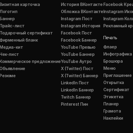
Визитная карточка
История ВКонтакте
Facebook Кре
Логотип
Обложка ВКонтакте
Instagram Ико
Баннер
Instagram Пост
Instagram Ко
Прайс-лист
Instagram История
Рекламный кр
Подарочный сертификат
Facebook Пост
Печать
Фирменный бланк
Facebook Баннер
Флаер
Медиа-кит
YouTube Превью
Инфографика
Чек-лист
YouTube Баннер
Брошюра
Коммерческое предложение
YouTube Аутро
Меню
Объявление
X (Twitter) Пост
Приглашение
Резюме
X (Twitter) Баннер
Открытка
LinkedIn Пост
Сертификат
LinkedIn Баннер
Этикетка
Twitch Баннер
Планер
Pinterest Пин
Грамота
Наклейки