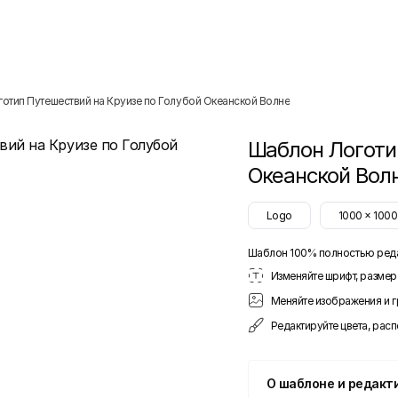
готип Путешествий на Круизе по Голубой Океанской Волне
Шаблон
Логоти
Океанской Вол
Logo
1000
x
1000
Шаблон 100% полностью ред
Изменяйте шрифт, размер 
Меняйте изображения и 
Редактируйте цвета, рас
О шаблоне и редакт