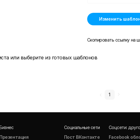
Изменить шабло
Скопировать ссылку на ш
иста или выберите из готовых шаблонов
1
Бизнес
Социальные сети
Соцсети: друг
Презентация
Пост ВКонтакте
Facebook обл