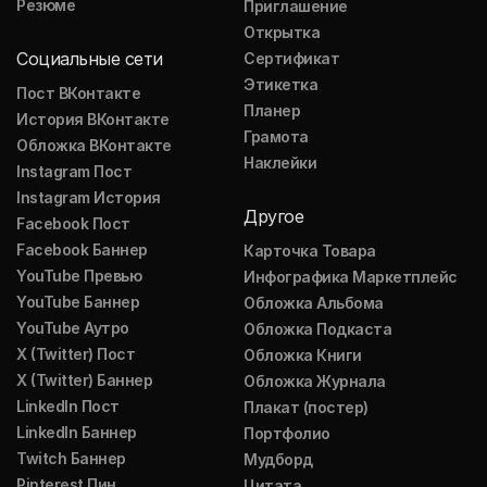
Резюме
Приглашение
Открытка
Социальные сети
Сертификат
Этикетка
Пост ВКонтакте
Планер
История ВКонтакте
Грамота
Обложка ВКонтакте
Наклейки
Instagram Пост
Instagram История
Другое
Facebook Пост
Facebook Баннер
Карточка Товара
YouTube Превью
Инфографика Маркетплейс
YouTube Баннер
Обложка Альбома
YouTube Аутро
Обложка Подкаста
X (Twitter) Пост
Обложка Книги
X (Twitter) Баннер
Обложка Журнала
LinkedIn Пост
Плакат (постер)
LinkedIn Баннер
Портфолио
Twitch Баннер
Мудборд
Pinterest Пин
Цитата