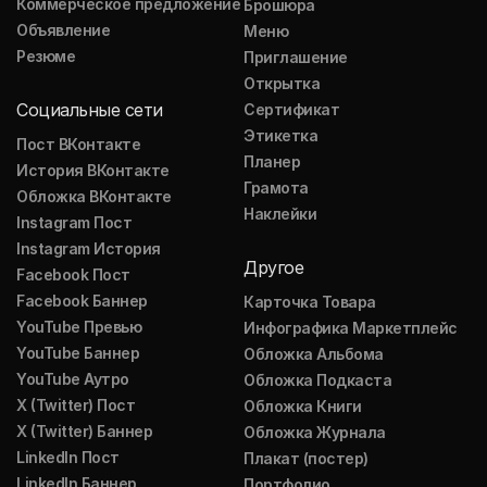
Коммерческое предложение
Брошюра
Объявление
Меню
Резюме
Приглашение
Открытка
Социальные сети
Сертификат
Этикетка
Пост ВКонтакте
Планер
История ВКонтакте
Грамота
Обложка ВКонтакте
Наклейки
Instagram Пост
Instagram История
Другое
Facebook Пост
Facebook Баннер
Карточка Товара
YouTube Превью
Инфографика Маркетплейс
YouTube Баннер
Обложка Альбома
YouTube Аутро
Обложка Подкаста
X (Twitter) Пост
Обложка Книги
X (Twitter) Баннер
Обложка Журнала
LinkedIn Пост
Плакат (постер)
LinkedIn Баннер
Портфолио