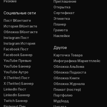
Резюме
Приглашение
Открытка
Социальные сети
Сертификат
Этикетка
Пост ВКонтакте
Планер
История ВКонтакте
Грамота
Обложка ВКонтакте
Наклейки
Instagram Пост
Instagram История
Другое
Facebook Пост
Facebook Баннер
Карточка Товара
YouTube Превью
Инфографика Маркетплейс
YouTube Баннер
Обложка Альбома
YouTube Аутро
Обложка Подкаста
X (Twitter) Пост
Обложка Книги
X (Twitter) Баннер
Обложка Журнала
LinkedIn Пост
Плакат (постер)
LinkedIn Баннер
Портфолио
Twitch Баннер
Мудборд
Pinterest Пин
Цитата