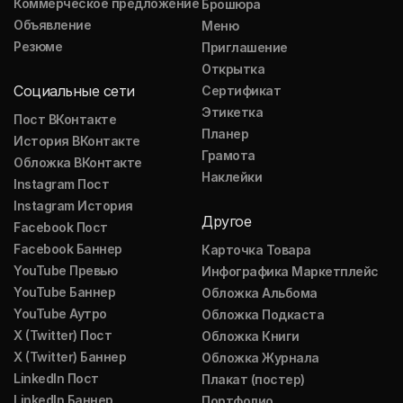
Коммерческое предложение
Брошюра
Объявление
Меню
Резюме
Приглашение
Открытка
Социальные сети
Сертификат
Этикетка
Пост ВКонтакте
Планер
История ВКонтакте
Грамота
Обложка ВКонтакте
Наклейки
Instagram Пост
Instagram История
Другое
Facebook Пост
Facebook Баннер
Карточка Товара
YouTube Превью
Инфографика Маркетплейс
YouTube Баннер
Обложка Альбома
YouTube Аутро
Обложка Подкаста
X (Twitter) Пост
Обложка Книги
X (Twitter) Баннер
Обложка Журнала
LinkedIn Пост
Плакат (постер)
LinkedIn Баннер
Портфолио