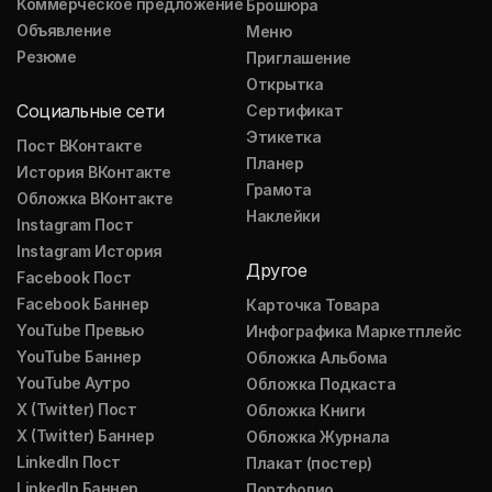
Коммерческое предложение
Брошюра
Объявление
Меню
Резюме
Приглашение
Открытка
Социальные сети
Сертификат
Этикетка
Пост ВКонтакте
Планер
История ВКонтакте
Грамота
Обложка ВКонтакте
Наклейки
Instagram Пост
Instagram История
Другое
Facebook Пост
Facebook Баннер
Карточка Товара
YouTube Превью
Инфографика Маркетплейс
YouTube Баннер
Обложка Альбома
YouTube Аутро
Обложка Подкаста
X (Twitter) Пост
Обложка Книги
X (Twitter) Баннер
Обложка Журнала
LinkedIn Пост
Плакат (постер)
LinkedIn Баннер
Портфолио