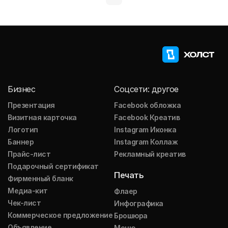
Бизнес
Соцсети: другое
Презентация
Facebook обложка
Визитная карточка
Facebook Креатив
Логотип
Instagram Иконка
Баннер
Instagram Коллаж
Прайс-лист
Рекламный креатив
Подарочный сертификат
Печать
Фирменный бланк
Медиа-кит
Флаер
Чек-лист
Инфографика
Коммерческое предложение
Брошюра
Объявление
Меню