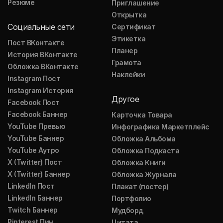
Резюме
Приглашение
Открытка
Социальные сети
Сертификат
Этикетка
Пост ВКонтакте
Планер
История ВКонтакте
Грамота
Обложка ВКонтакте
Наклейки
Instagram Пост
Instagram История
Другое
Facebook Пост
Facebook Баннер
Карточка Товара
YouTube Превью
Инфографика Маркетплейс
YouTube Баннер
Обложка Альбома
YouTube Аутро
Обложка Подкаста
X (Twitter) Пост
Обложка Книги
X (Twitter) Баннер
Обложка Журнала
LinkedIn Пост
Плакат (постер)
LinkedIn Баннер
Портфолио
Twitch Баннер
Мудборд
Pinterest Пин
Цитата