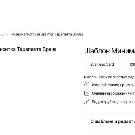
Минималистская Визитка Терапевта Врача
чка
Шаблон
Минима
Business Card
10
Шаблон 100% полностью ред
Изменяйте шрифт, размер 
Меняйте изображения и 
Редактируйте цвета, рас
О шаблоне и редакт