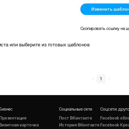
Изменить шабло
Скопировать ссылку на ш
иста или выберите из готовых шаблонов
1
Бизнес
Социальные сети
Соцсети: друг
Презентация
Пост ВКонтакте
Facebook обл
Визитная карточка
История ВКонтакте
Facebook Кре