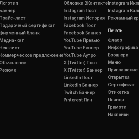
Логотип
Обложка ВКонтакте
Instagram Ико
Баннер
Instagram Пост
Instagram Ко
Прайс-лист
Instagram История
Рекламный кр
Подарочный сертификат
Facebook Пост
Печать
Фирменный бланк
Facebook Баннер
Флаер
Медиа-кит
YouTube Превью
Инфографика
Чек-лист
YouTube Баннер
Брошюра
Коммерческое предложение
YouTube Аутро
Меню
Объявление
X (Twitter) Пост
Приглашение
Резюме
X (Twitter) Баннер
Открытка
LinkedIn Пост
Сертификат
LinkedIn Баннер
Этикетка
Twitch Баннер
Планер
Pinterest Пин
Грамота
Наклейки