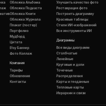
нка
Обложка Альбома
Улучшить качество фото
ллаж
Обложка Подкаста
Реставрация фото
еатив
Обложка Книги
Построить диаграмму
Обложка Журнала
Красивые таблицы
Плакат (постер)
Стили ИИ-изображений
Портфолио
Все инструменты ИИ
Мудборд
Диаграммы
Цитата
Все виды диаграмм
Etsy Баннер
Столбчатые
Фото Коллаж
Линейные
Компания
Круговые и доли
Тарифы
Точечные
Обновления
Распределения
Контакты
Карты и геоданные
Тепловые карты
Иерархии и связи