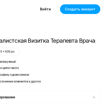
Войти
Создать аккаунт
листская Визитка Терапевта Врача
60
x
600
px
актируемый:
и цвета текста
графику одним кликом
положение элементов и другое
ировании