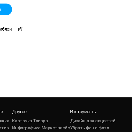
н
аблон:
ое
Другое
Инструменты
ожка
Карточка Товара
Дизайн для соцсетей
атив
Инфографика Маркетплейс
Убрать фон с фото