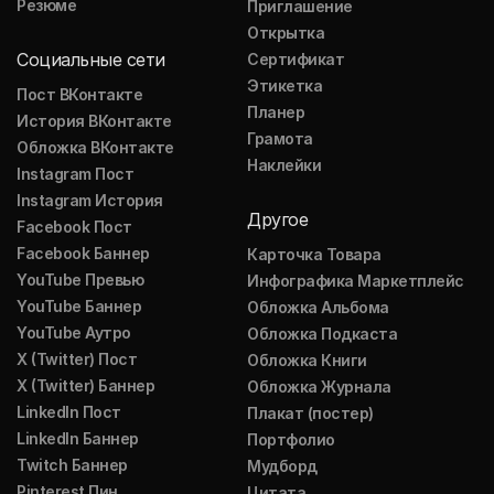
Резюме
Приглашение
Открытка
Социальные сети
Сертификат
Этикетка
Пост ВКонтакте
Планер
История ВКонтакте
Грамота
Обложка ВКонтакте
Наклейки
Instagram Пост
Instagram История
Другое
Facebook Пост
Facebook Баннер
Карточка Товара
YouTube Превью
Инфографика Маркетплейс
YouTube Баннер
Обложка Альбома
YouTube Аутро
Обложка Подкаста
X (Twitter) Пост
Обложка Книги
X (Twitter) Баннер
Обложка Журнала
LinkedIn Пост
Плакат (постер)
LinkedIn Баннер
Портфолио
Twitch Баннер
Мудборд
Pinterest Пин
Цитата