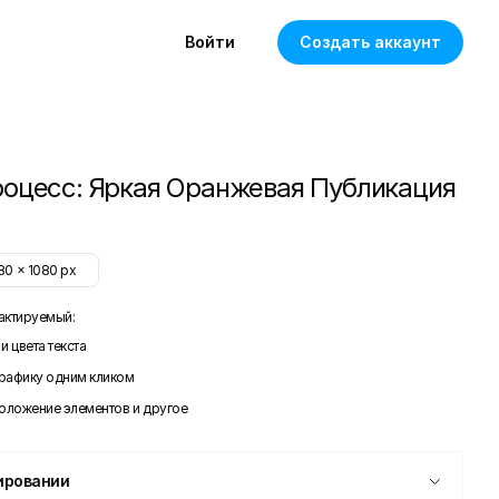
Войти
Создать аккаунт
оцесс: Яркая Оранжевая Публикация
80
x
1080
px
актируемый:
и цвета текста
графику одним кликом
положение элементов и другое
ировании