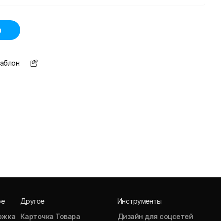
н
аблон:
ое
Другое
Инструменты
ожка
Карточка Товара
Дизайн для соцсетей