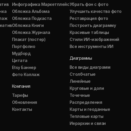
атив
Инфографика Маркетплейс
Убрать фон с фото
нка
Обложка Альбома
Улучшить качество фото
ллаж
Обложка Подкаста
Реставрация фото
еатив
Обложка Книги
Построить диаграмму
Обложка Журнала
Красивые таблицы
Плакат (постер)
Стили ИИ-изображений
Портфолио
Все инструменты ИИ
Мудборд
Диаграммы
Цитата
Все виды диаграмм
Etsy Баннер
Столбчатые
Фото Коллаж
Линейные
Компания
Круговые и доли
Тарифы
Точечные
Обновления
Распределения
Контакты
Карты и геоданные
Тепловые карты
Иерархии и связи