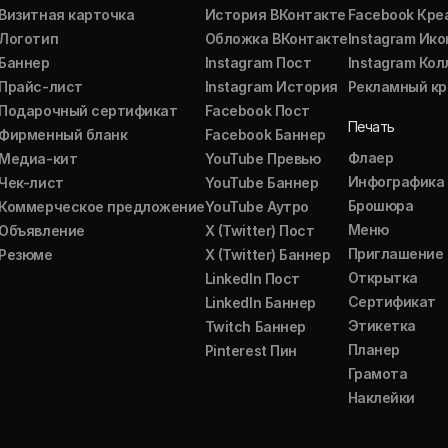
Визитная карточка
История ВКонтакте
Facebook Кре
Логотип
Обложка ВКонтакте
Instagram Ико
Баннер
Instagram Пост
Instagram Ко
Прайс-лист
Instagram История
Рекламный кр
Подарочный сертификат
Facebook Пост
Печать
Фирменный бланк
Facebook Баннер
Флаер
Медиа-кит
YouTube Превью
Инфографика
Чек-лист
YouTube Баннер
Брошюра
Коммерческое предложение
YouTube Аутро
Меню
Объявление
X (Twitter) Пост
Приглашение
Резюме
X (Twitter) Баннер
Открытка
LinkedIn Пост
Сертификат
LinkedIn Баннер
Этикетка
Twitch Баннер
Планер
Pinterest Пин
Грамота
Наклейки