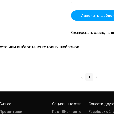
Изменить шабло
Скопировать ссылку на ш
иста или выберите из готовых шаблонов
1
Бизнес
Социальные сети
Соцсети: друг
Презентация
Пост ВКонтакте
Facebook обл