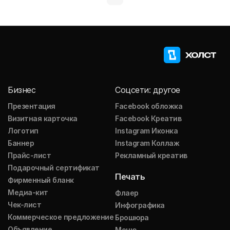
Бизнес
Соцсети: другое
Презентация
Facebook обложка
Визитная карточка
Facebook Креатив
Логотип
Instagram Иконка
Баннер
Instagram Коллаж
Прайс-лист
Рекламный креатив
Подарочный сертификат
Печать
Фирменный бланк
Медиа-кит
Флаер
Чек-лист
Инфографика
Коммерческое предложение
Брошюра
Объявление
Меню