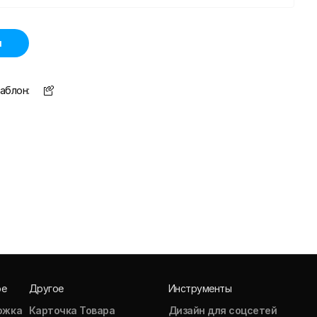
н
аблон:
ое
Другое
Инструменты
ожка
Карточка Товара
Дизайн для соцсетей