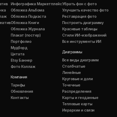
атив
Инфографика Маркетплейс
Убрать фон с фото
нка
Обложка Альбома
Улучшить качество фото
ллаж
Обложка Подкаста
Реставрация фото
еатив
Обложка Книги
Построить диаграмму
Обложка Журнала
Красивые таблицы
Плакат (постер)
Стили ИИ-изображений
Портфолио
Все инструменты ИИ
Мудборд
Диаграммы
Цитата
Все виды диаграмм
Etsy Баннер
Столбчатые
Фото Коллаж
Линейные
Компания
Круговые и доли
Тарифы
Точечные
Обновления
Распределения
Контакты
Карты и геоданные
Тепловые карты
Иерархии и связи