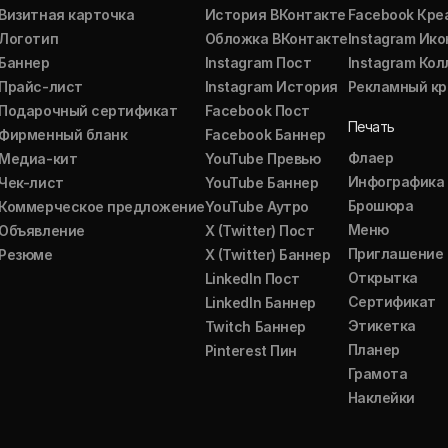
Визитная карточка
История ВКонтакте
Facebook Кре
Логотип
Обложка ВКонтакте
Instagram Ико
Баннер
Instagram Пост
Instagram Ко
Прайс-лист
Instagram История
Рекламный кр
Подарочный сертификат
Facebook Пост
Печать
Фирменный бланк
Facebook Баннер
Флаер
Медиа-кит
YouTube Превью
Инфографика
Чек-лист
YouTube Баннер
Брошюра
Коммерческое предложение
YouTube Аутро
Меню
Объявление
X (Twitter) Пост
Приглашение
Резюме
X (Twitter) Баннер
Открытка
LinkedIn Пост
Сертификат
LinkedIn Баннер
Этикетка
Twitch Баннер
Планер
Pinterest Пин
Грамота
Наклейки