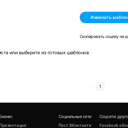
Изменить шабло
Скопировать ссылку на ш
иста или выберите из готовых шаблонов
1
Бизнес
Социальные сети
Соцсети: друг
Презентация
Пост ВКонтакте
Facebook обл