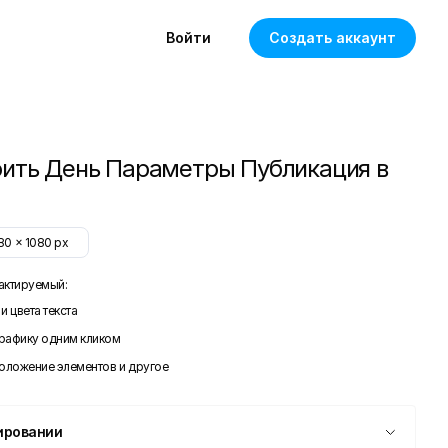
Войти
Создать аккаунт
ить День Параметры Публикация в
80
x
1080
px
актируемый:
и цвета текста
графику одним кликом
положение элементов и другое
ировании