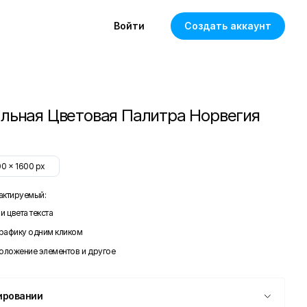
Войти
Создать аккаунт
льная Цветовая Палитра Норвегия
00
x
1600
px
актируемый:
и цвета текста
графику одним кликом
положение элементов и другое
ировании