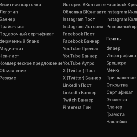
Визитная карточка
История ВКонтакте
Facebook Кре
Логотип
Обложка ВКонтакте
Instagram Ико
Баннер
Instagram Пост
Instagram Ко
Прайс-лист
Instagram История
Рекламный кр
Подарочный сертификат
Facebook Пост
Печать
Фирменный бланк
Facebook Баннер
Флаер
Медиа-кит
YouTube Превью
Инфографика
Чек-лист
YouTube Баннер
Брошюра
Коммерческое предложение
YouTube Аутро
Меню
Объявление
X (Twitter) Пост
Приглашение
Резюме
X (Twitter) Баннер
Открытка
LinkedIn Пост
Сертификат
LinkedIn Баннер
Этикетка
Twitch Баннер
Планер
Pinterest Пин
Грамота
Наклейки