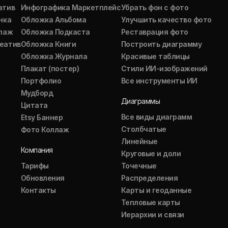
атив
Инфографика Маркетплейс
Убрать фон с фото
нка
Обложка Альбома
Улучшить качество фото
ллаж
Обложка Подкаста
Реставрация фото
еатив
Обложка Книги
Построить диаграмму
Обложка Журнала
Красивые таблицы
Плакат (постер)
Стили ИИ-изображений
Портфолио
Все инструменты ИИ
Мудборд
Диаграммы
Цитата
Все виды диаграмм
Etsy Баннер
Столбчатые
Фото Коллаж
Линейные
Компания
Круговые и доли
Тарифы
Точечные
Обновления
Распределения
Контакты
Карты и геоданные
Тепловые карты
Иерархии и связи