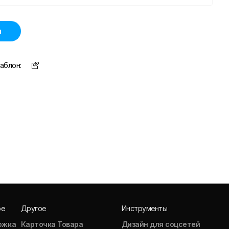
н
аблон:
ое
Другое
Инструменты
ожка
Карточка Товара
Дизайн для соцсетей