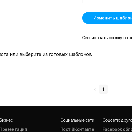
Изменить шабло
Скопировать ссылку на ш
иста или выберите из готовых шаблонов
1
Бизнес
Социальные сети
Соцсети: друг
Презентация
Пост ВКонтакте
Facebook обл