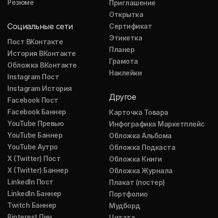
Резюме
Приглашение
Открытка
Социальные сети
Сертификат
Этикетка
Пост ВКонтакте
Планер
История ВКонтакте
Грамота
Обложка ВКонтакте
Наклейки
Instagram Пост
Instagram История
Другое
Facebook Пост
Facebook Баннер
Карточка Товара
YouTube Превью
Инфографика Маркетплейс
YouTube Баннер
Обложка Альбома
YouTube Аутро
Обложка Подкаста
X (Twitter) Пост
Обложка Книги
X (Twitter) Баннер
Обложка Журнала
LinkedIn Пост
Плакат (постер)
LinkedIn Баннер
Портфолио
Twitch Баннер
Мудборд
Pinterest Пин
Цитата