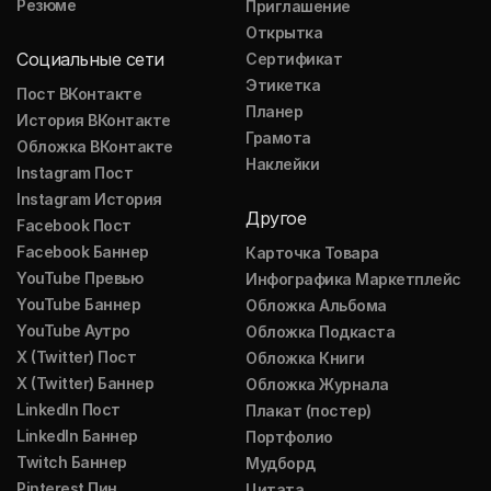
Резюме
Приглашение
Открытка
Социальные сети
Сертификат
Этикетка
Пост ВКонтакте
Планер
История ВКонтакте
Грамота
Обложка ВКонтакте
Наклейки
Instagram Пост
Instagram История
Другое
Facebook Пост
Facebook Баннер
Карточка Товара
YouTube Превью
Инфографика Маркетплейс
YouTube Баннер
Обложка Альбома
YouTube Аутро
Обложка Подкаста
X (Twitter) Пост
Обложка Книги
X (Twitter) Баннер
Обложка Журнала
LinkedIn Пост
Плакат (постер)
LinkedIn Баннер
Портфолио
Twitch Баннер
Мудборд
Pinterest Пин
Цитата