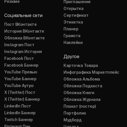
Резюме
Приглашение
Открытка
Социальные сети
Сертификат
Этикетка
Пост ВКонтакте
Планер
История ВКонтакте
Грамота
Обложка ВКонтакте
Наклейки
Instagram Пост
Instagram История
Другое
Facebook Пост
Facebook Баннер
Карточка Товара
YouTube Превью
Инфографика Маркетплейс
YouTube Баннер
Обложка Альбома
YouTube Аутро
Обложка Подкаста
X (Twitter) Пост
Обложка Книги
X (Twitter) Баннер
Обложка Журнала
LinkedIn Пост
Плакат (постер)
LinkedIn Баннер
Портфолио
Twitch Баннер
Мудборд
Pinterest Пин
Цитата