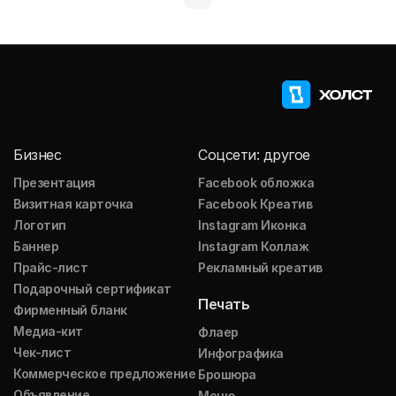
Бизнес
Соцсети: другое
Презентация
Facebook обложка
Визитная карточка
Facebook Креатив
Логотип
Instagram Иконка
Баннер
Instagram Коллаж
Прайс-лист
Рекламный креатив
Подарочный сертификат
Печать
Фирменный бланк
Медиа-кит
Флаер
Чек-лист
Инфографика
Коммерческое предложение
Брошюра
Объявление
Меню