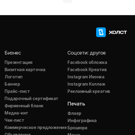
Бизнес
Соцсети: другое
Презентация
Facebook обложка
Визитная карточка
Facebook Креатив
Логотип
Instagram Иконка
Баннер
Instagram Коллаж
Прайс-лист
Рекламный креатив
Подарочный сертификат
Печать
Фирменный бланк
Медиа-кит
Флаер
Чек-лист
Инфографика
Коммерческое предложение
Брошюра
Объявление
Меню