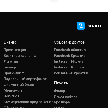
Бизнес
Соцсети: другое
Презентация
Facebook обложка
Визитная карточка
Facebook Креатив
Логотип
Instagram Иконка
Баннер
Instagram Коллаж
Прайс-лист
Рекламный креатив
Подарочный сертификат
Печать
Фирменный бланк
Медиа-кит
Флаер
Чек-лист
Инфографика
Коммерческое предложение
Брошюра
Объявление
Меню