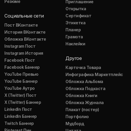
Резюме
Приглашение
Открытка
Социальные сети
Сертификат
Этикетка
Пост ВКонтакте
Планер
История ВКонтакте
Грамота
Обложка ВКонтакте
Наклейки
Instagram Пост
Instagram История
Другое
Facebook Пост
Facebook Баннер
Карточка Товара
YouTube Превью
Инфографика Маркетплейс
YouTube Баннер
Обложка Альбома
YouTube Аутро
Обложка Подкаста
X (Twitter) Пост
Обложка Книги
X (Twitter) Баннер
Обложка Журнала
LinkedIn Пост
Плакат (постер)
LinkedIn Баннер
Портфолио
Twitch Баннер
Мудборд
Pinterest Пин
Цитата