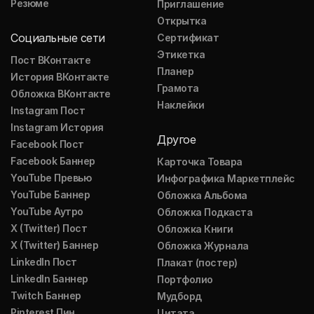
Резюме
Приглашение
Открытка
Социальные сети
Сертификат
Этикетка
Пост ВКонтакте
Планер
История ВКонтакте
Грамота
Обложка ВКонтакте
Наклейки
Instagram Пост
Instagram История
Другое
Facebook Пост
Facebook Баннер
Карточка Товара
YouTube Превью
Инфографика Маркетплейс
YouTube Баннер
Обложка Альбома
YouTube Аутро
Обложка Подкаста
X (Twitter) Пост
Обложка Книги
X (Twitter) Баннер
Обложка Журнала
LinkedIn Пост
Плакат (постер)
LinkedIn Баннер
Портфолио
Twitch Баннер
Мудборд
Pinterest Пин
Цитата