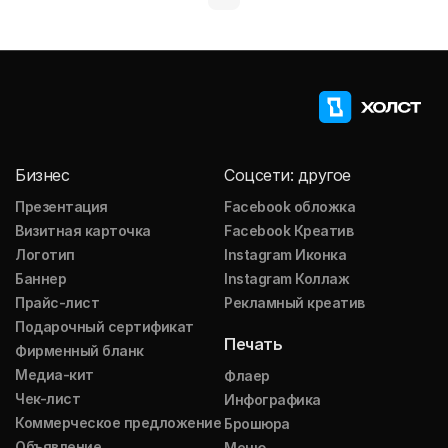
Бизнес
Соцсети: другое
Презентация
Facebook обложка
Визитная карточка
Facebook Креатив
Логотип
Instagram Иконка
Баннер
Instagram Коллаж
Прайс-лист
Рекламный креатив
Подарочный сертификат
Печать
Фирменный бланк
Медиа-кит
Флаер
Чек-лист
Инфографика
Коммерческое предложение
Брошюра
Объявление
Меню