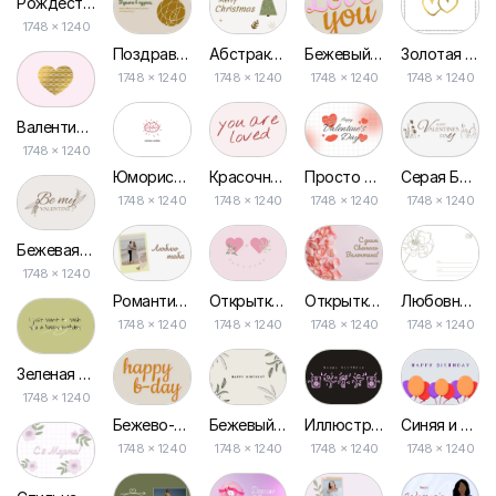
Рождественская Открытка в Пастельных Розовых Тонах с Часами
1748 × 1240
Поздравительная Открытка Золотого Цвета с Елочным Шаром
Абстрактная Рождественская Эстетическая Открытка
Бежевый Современный Типографический Валентинский Открытка
Золотая Открытка Ко Дню Святого Валентина
1748 × 1240
1748 × 1240
1748 × 1240
1748 × 1240
Валентинка Розового Цвета с Золотым Сердцем – Открытка для Влюблённых
1748 × 1240
Юмористичная Минималистская Белая Открытка
Красочная Валентинка: Признание в Любви Открытка
Просто Розовый и Бежевый Открытка с Днем Святого Валентина
Серая Ботаническая Открытка Ко Дню Святого Валентина
1748 × 1240
1748 × 1240
1748 × 1240
1748 × 1240
Бежевая Ботаническая Валентинка Открытка
1748 × 1240
Романтичная Открытка с Фоторамкой на День Влюбленных
Открытка для Дня Святого Валентина: Розовая с Сердцами и Цветами
Открытка Ко Дню Святого Валентина с Розовыми Лепестками на Нежном Фоне
Любовная Открытка с Бело-бежевыми Цветами и Элегантной Линией
1748 × 1240
1748 × 1240
1748 × 1240
1748 × 1240
Зеленая Современная Популярная Открытка на День Рождения
1748 × 1240
Бежево-розовая Современная Открытка на День Рождения
Бежевый Элегантный Лист Линия с Днём Рождения Открытка
Иллюстрация Открытки к Дню Рождения Black Pink
Синяя и Цветная Воздушные Шары Открытка на День Рождения
1748 × 1240
1748 × 1240
1748 × 1240
1748 × 1240