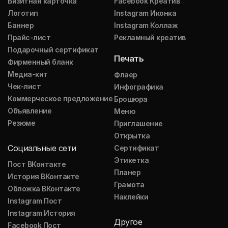
Визитная карточка
Facebook Креатив
Логотип
Instagram Иконка
Баннер
Instagram Коллаж
Прайс-лист
Рекламный креатив
Подарочный сертификат
Печать
Фирменный бланк
Медиа-кит
Флаер
Чек-лист
Инфографика
Коммерческое предложение
Брошюра
Объявление
Меню
Резюме
Приглашение
Открытка
Социальные сети
Сертификат
Этикетка
Пост ВКонтакте
Планер
История ВКонтакте
Грамота
Обложка ВКонтакте
Наклейки
Instagram Пост
Instagram История
Другое
Facebook Пост