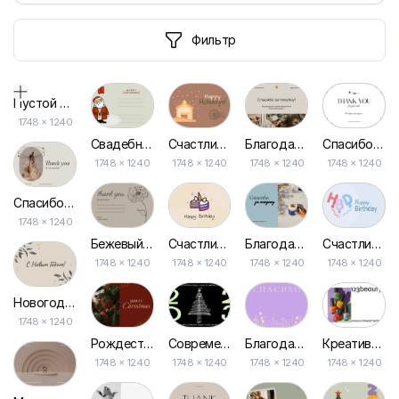
Фильтр
Пустой дизайн-макет
1748
×
1240
Свадебное Рождество Санта Современная Зеленая Открытка
Счастливых Праздников Бежевая Рождественская Открытка
Благодарим за Приобретение! Открытка от Нашего Магазина Кофе
Спасибо за Ваш Заказ Минималистичная Открытка
1748 × 1240
1748 × 1240
1748 × 1240
1748 × 1240
Спасибо за Покупку Эстетической Открытки
1748 × 1240
Бежевый Эстетический Цветок Открытка Спасибо Заказу
Счастливый День Рождения Торт Иллюстрация Единорог Открытка
Благодарим за Приобретение Фотоколлажа-открытки!
Счастливого Дня Рождения Голубая Поздравительная Открытка
1748 × 1240
1748 × 1240
1748 × 1240
1748 × 1240
Новогодняя Открытка Бежевого Цвета с Поздравлением
1748 × 1240
Рождественская Открытка в Красных Тонах для Нового Года
Современная Черная Новогодняя Открытка для Поздравлений
Благодарственная Открытка в Фиолетовых Тонах за Вашу Покупку
Креативная Открытка для Посетителей Салона Красоты: Маркетинговая Раскладка
1748 × 1240
1748 × 1240
1748 × 1240
1748 × 1240