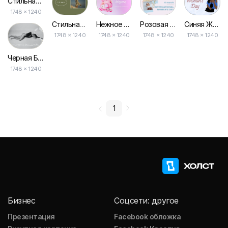
Стильная Открытка для Девушек на 8 Марта в Белом Дизайне
1748 × 1240
Стильная Открытка Оливкового Цвета на 8 Марта
Нежное Розовое Поздравление с 8 Марта для Бабушки — Открытка
Розовая Градиентная Фоторамка Открытки к Международному Женскому Дню
Синяя Женщина Иллюстрация Международный День Открытка
1748 × 1240
1748 × 1240
1748 × 1240
1748 × 1240
Черная Белая Женская Фото Открытка Дня
1748 × 1240
1
Бизнес
Соцсети: другое
Презентация
Facebook обложка