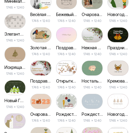
Минималистичная Открытка «карточка После Покупки»
1748 × 1240
Весёлая Открытка с Отпуска
Бежевый Эстетический Клиент, Спасибо за Ваш Заказ, Открытка
Очаровательная Новогодняя Открытка с Фото
Новогодняя Открытка с Зеленым Фоном и Иллюстрацией
1748 × 1240
1748 × 1240
1748 × 1240
1748 × 1240
Элегантная Рождественская Открытка Бежевого Оттенка
1748 × 1240
Золотая Открытка с Рождественской Птицей
Поздравительная Открытка в Розовом Градиенте
Нежная Зеленая Новогодняя Открытка
Праздничное Новогоднее Поздравление
1748 × 1240
1748 × 1240
1748 × 1240
1748 × 1240
Искрящаяся Новогодняя Открытка в Золотых Тонах
1748 × 1240
Поздравительная Открытка к Рождеству и Новому Году
Открытка для Подруги с Белым Фоном и Золотыми Цветами на День Рождения
Ностальгия: Ежик на Зеленой Открытке
Кремовая Новогодняя Поздравительная Открытка с Наступающим Годом
1748 × 1240
1748 × 1240
1748 × 1240
1748 × 1240
Новый Год в Зелёных Оттенках: Открытка для Праздничного Настроения
1748 × 1240
Очаровательная Открытка к Рождеству с Оленем для Новогодних Праздников
Рождественская Открытка с Елочными Игрушками
Рождественская Открытка: Голубой Лес с Оленем
Новогодняя Открытка с Белым Фоном и Елками
1748 × 1240
1748 × 1240
1748 × 1240
1748 × 1240