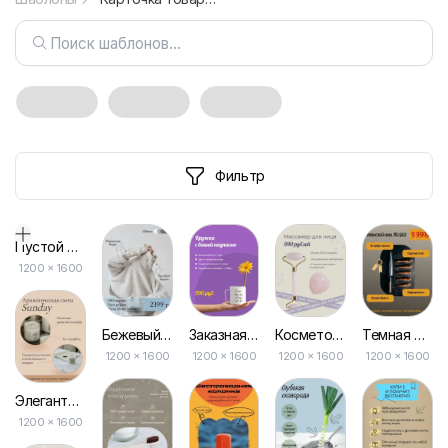
Фильтр
Пустой дизайн-макет
1200
×
1600
Бежевый Свитер Ручной Вязки — Макет для Маркетплейса
Заказная Кружка с Фиолетовой Дизайнерской Карточкой для Маркетплейсов
Косметологический Массажер для Лица — Идеальный Инструмент для Вашего Маркетплейса
Темная Карточка Японского Ножа для Маркетплейса
1200 × 1600
1200 × 1600
1200 × 1600
1200 × 1600
Элегантная Ароматическая Свеча: Шаблон для Маркетплейса
1200 × 1600