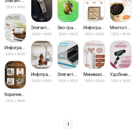
Элегантные и Стильные Товары для Животных — Инфографика для Маркетплейса
1200 × 1600
Элегантная Коричневая Инфографика с Фото Продуктов Питания для Маркетплейса
Эко-градиент: Удобная Инфографика для Онлайн-маркетплейса
Инфографика для Маркетплейса: Простой Макет Белого Цвета для Продуктов Питания
Многостраничная Инфографика для Чая и Напитков в Бело-оранжевой Палитре для Маркетплейса
1200 × 1600
1200 × 1600
1200 × 1600
1200 × 1600
Инфографика для Ванных Принадлежностей в Белом и Бежевом Цветах для Маркетплейса
1200 × 1600
Инфографика для Маркетплейса: Конфеты в Белом и Коричневом
Элегантная Серая Инфографика для Электроники с Фото Ноутбука для Маркетплейсов
Минималистская Светлая Инфографика для Электроники для Маркетплейсов
Удобная Розовая Инфографика с Выгодами для Электроники для Вашего Маркетплейса
1200 × 1600
1200 × 1600
1200 × 1600
1200 × 1600
Коричневый Шаблон Инфографики с Изображениями Электроники для Маркетплейсов
1200 × 1600
1