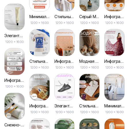
Минималистичная Инфографика в Белом и Розовом для Одежды на Маркетплейсе
Стильный Бежевый Фон: Простая Инфографика для Вашего Маркетплейса
Серый Минималистичный Инфографический Макет для Ароматов на Маркетплейсе
Инфографика в Оранжевых Тонах с Списком и Иллюстрациями для Вашего Маркетплейса
1200 × 1600
1200 × 1600
1200 × 1600
1200 × 1600
Элегантная Инфографика для Косметического Ухода на Маркетплейс
1200 × 1600
Стильная Серая Футболка с Фото – Инфографика для Одежды на Маркетплейсы
Инфографика Размеров Одежды для Маркетплейсов
Модная Инфографика Коричневого Цвета для Одежды Детям на Маркетплейс
Инфографика Серея с Изображением Одежды для Маркетплейса
1200 × 1600
1200 × 1600
1200 × 1600
1200 × 1600
Инфографика для Маркетплейса в Розово-бежевом Градиенте
1200 × 1600
Инфографика в Белом с Изображениями и Преимуществами для Маркетплейсов
Элегантная и Современная Инфографика для Обуви на Маркетплейс
Стильная Промо-одежда: Инфографика для Маркетплейса
Минималистичная Белая Инфографика для Одежды на Маркетплейс
1200 × 1600
1200 × 1600
1200 × 1600
1200 × 1600
Снежно-белая Стильная Минималистичная Инфографика для Онлайн-магазина