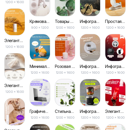
1200 × 1600
Кремовая Инфографика с Преимуществами для Маркетплейса
Товары для Дома: Зеленая Инфографика с Фотографиями для Маркетплейса
Инфографика для Маркетплейса в Зеленом Цвете с Дополнительными Фотографиями
Простая и Ясная Инфографика для Маркетплейса: Фотофон в Ярких Цветах
900 × 1200
1200 × 1600
1200 × 1600
1200 × 1600
Элегантная Инфографика Косметики в Оранжевом для Marketing Marketplace
1200 × 1600
Минималистичная Стильная Инфографика в Синем и Желтом для Маркетплейса
Розовая Инфографика: Перечень Преимуществ для Маркетплейса
Инфографика Продукта: Градиент в Серых и Бежевых Оттенках для Маркетплейса
Инфографика для Маркетплейса: Коллаж Из Фото Техники с Красным Градиентом
1200 × 1600
1200 × 1600
1200 × 1600
1200 × 1600
Элегантная Бежевая Инфографика для Косметики для Онлайн-маркетплейса
1200 × 1600
Графическое Оформление в Сером и Фиолетовом для Технологических Решений на Маркетплейсах
Стильная Серая Инфографика Простого Формата с Преимуществами для Маркетплейса
Инфографика для Маркетплейса: Серый и Зеленый Контейнер для Продуктов
Элегантная Многостраничная Инфографика для Маркетплейса в Красном и Белом Цветах
1200 × 1600
1200 × 1600
1200 × 1600
1200 × 1600