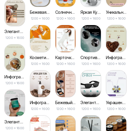
Бежевая Зубная Щетка — Шаблон для Маркетплейса
Солнечная Беспроводная Колонка: Яркий Желтый Макет для Маркетплейса
Яркая Кухонная Утварь: Рекламная Карточка для Вашего Маркетплейса
Уникальное Предложение: Приобрети 2, Получи 1 Бонус — Карточка для Маркетплейса
1200 × 1600
1200 × 1600
1200 × 1600
1200 × 1600
Элегантная Бежевая Косметическая Карточка для Онлайн-площадок
1200 × 1600
Косметика Из Природы: Оранжевая Тематика для Маркетплейсов
Карточка для Маркетплейса: Женственный Костюм в Оранжевой Рамке
Спортивные Часы в Мрачном Градиенте: Инфографика для Маркетплейса
Инфографика Кофе в Зернах в Зелёных и Коричневых Тонах для Маркетплейсов
1200 × 1600
1200 × 1600
1200 × 1600
1200 × 1600
Инфографика Косметики для Лица в Светло-зеленом Цвете для Маркетплейсов
1200 × 1600
Инфографика Косметики Бежевого Цвета с Иллюстрацией Продукта для Маркетплейса
Бежевый Фото Коллаж: Инфографика для Онлайн-рынка
Элегантная Инфографика для Маркетплейса в Серо-зеленых Тонах
Украшения в Белом и Фиолетовом: Инфографика для Маркетплейса
1200 × 1600
1200 × 1600
1200 × 1600
1200 × 1600
Элегантная Серо-зеленая Минималистическая Инфографика для Онлайн-маркетплейса
1200 × 1600