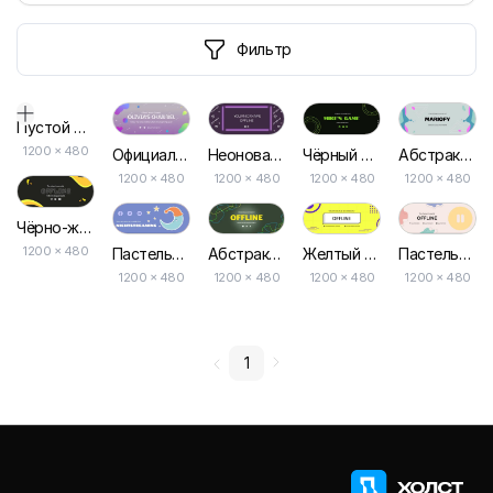
Фильтр
Пустой дизайн-макет
1200
×
480
Официальный Канал Градиентный Стриминг Баннер Twitch
Неоновая Линия Иллюстрация Баннера Twitch
Чёрный Зелёный Современный Баннер Твича
Абстрактный Официальный Канал Баннер Twitch
1200 × 480
1200 × 480
1200 × 480
1200 × 480
Чёрно-жёлтый Абстрактный Баннер для Twitch
1200 × 480
Пастельная Иллюстрация Ночной Стрим Баннера Twitch
Абстрактная Линия Офлайн Пользовательский Баннер Twitch
Желтый Современный Поток Оффлайн Баннер для Twitch
Пастельный Абстрактный Поток Начала Баннера Twitch
1200 × 480
1200 × 480
1200 × 480
1200 × 480
1