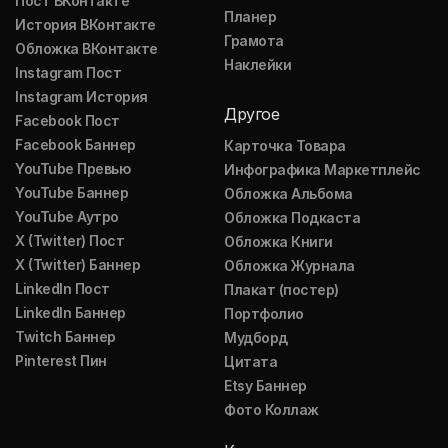
Пост ВКонтакте
Планер
История ВКонтакте
Грамота
Обложка ВКонтакте
Наклейки
Instagram Пост
Instagram История
Другое
Facebook Пост
Facebook Баннер
Карточка Товара
YouTube Превью
Инфографика Маркетплейс
YouTube Баннер
Обложка Альбома
YouTube Аутро
Обложка Подкаста
X (Twitter) Пост
Обложка Книги
X (Twitter) Баннер
Обложка Журнала
LinkedIn Пост
Плакат (постер)
LinkedIn Баннер
Портфолио
Twitch Баннер
Мудборд
Pinterest Пин
Цитата
Etsy Баннер
Фото Коллаж