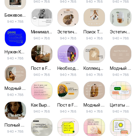
940 × 788
940 × 788
940 × 788
940 × 788
Бежевое Уведомление Напоминание Публикация в Facebook
940 × 788
Минималистичные Солнцезащитные Очки Пост в Facebook
Эстетический Мастер-класс Бизнес Пост на Facebook
Поиск Той Девушки Эстетика Пост в Facebook
Эстетическое Вдохновение Прекрасная Рутина Пост в Facebook
940 × 788
940 × 788
940 × 788
940 × 788
Нужен Контент, Рекламные Объявления для Поста в Facebook
940 × 788
Пост в Facebook О Снижении Цены на Товар
Необходимые Хаки для Начала Блога, Пост в Facebook
Коллекция Доступна Сейчас Рекламные Посты для Facebook
Модный Стиль Эстетика Бежевый Поддерживайте Связь Пост на Facebook
940 × 788
940 × 788
940 × 788
940 × 788
Модный Стиль Эстетика Бежевый О Нас Пост в Facebook
940 × 788
Как Вырастить Ваш Бренд Пост в Facebook
Пост в Facebook О Ювелирных Украшениях Из Серебра на Заказ
Модный Стиль Эстетика Бежевого Топ Советы Пост в Facebook
Цитаты Вдохновения, Современные Шаги Пост в Facebook
940 × 788
940 × 788
940 × 788
940 × 788
Полный Доступ к Онлайн-курсу Facebook Пост
940 × 788