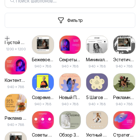
Фильтр
Пустой дизайн-макет
1200
×
1200
Бежевое Уведомление О Напоминании Поста в Facebook
Секреты Контента, Розовый Бизнес Пост в Facebook
Минимализм Черные Белые Солнечные Очки Пост в Facebook
Эстетические Цитаты для Публикации в Facebook
940 × 788
940 × 788
940 × 788
940 × 788
Контентные Трюки, Пост в Facebook для Бизнеса в Розовом Цвете
940 × 788
Современный Секретный Блоговый Бизнес Пост в Facebook
Новый Поступление Персиковый Современный Бизнес Пост в Facebook
5 Шагов к Психическому Здоровью для Рекламных Постов в Facebook
Рекламные Посты в Facebook для Бизнеса по Путешествиям, Турам и Поездкам
940 × 788
940 × 788
940 × 788
940 × 788
Реклама Доставки Еды для Бизнеса в Facebook
940 × 788
Советы по Контенту, Пункт Пост в Facebook для Бизнеса в Розовом Цвете
Обзор Зеленой Эстетики, Отзывы Бизнеса Публикация в Facebook
Уютный Плейлист Бежевый Пост в Facebook
Стратегия Контента, Розовый Пост для Бизнеса в Facebook