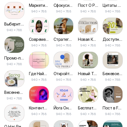
Маркетинговая Стратегия, Реклама Поста для Живого Вебинара в Facebook
Сфокусируйтесь на Хорошем, Современном Посте для Facebook
Пост О Рoutine Ухода за Кожей на Facebook
Цитаты Вдохновения, Современный Пост для Facebook
940 × 788
940 × 788
940 × 788
940 × 788
Выберите, Что Вам Нравится: Пост в Facebook
940 × 788
Современная Распродажа Бизнес-промо Пост в Facebook
Стратегия Бренда Современный Дизайн Рекламные Посты в Facebook
Новая Коллекция Домашнего Декора Пост в Facebook
Доступная Онлайн Реклама Поста в Facebook
940 × 788
940 × 788
940 × 788
940 × 788
Промо-пост Рекламы Green Beauty Box на Facebook
940 × 788
Где Найти Современные Посты для Facebook
Откройте Новые Продукты Пост в Facebook
Новый Тренд Промо-магазин Пост в Фейсбук
Бежевое Уведомление-напоминание О Посте на Facebook
940 × 788
940 × 788
940 × 788
940 × 788
Весеннее Меню для Кофейни Пост в Facebook
940 × 788
Контентные Трюки для Бизнеса, Розовый Пост в Facebook
Йога Онлайн Курсы Бизнес Facebook Пост Рекламы
Бесплатный Онлайн-курс, Иллюстрация, Фитнес-промо, Пост для Facebook
Пост в Facebook для Создателя Курсов и Наставника
940 × 788
940 × 788
940 × 788
940 × 788
О Нас Реклама Бизнеса в Facebook