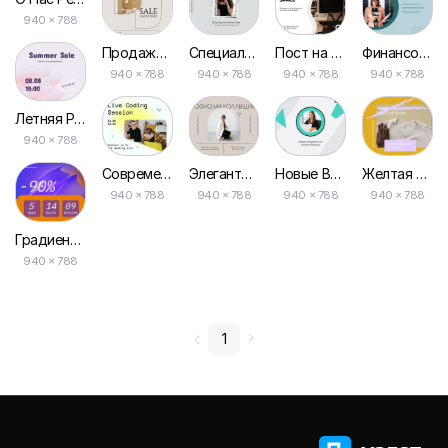
940 × 788
Продажа Домашнего Декора Пост в Facebook
Специалист по Рекламе и Маркетингу Facebook Post
Пост на Facebook О Аренде Рабочего Пространства
Финансовый Консультант Пост в Facebook
940 × 788
940 × 788
940 × 788
940 × 788
Летняя Распродажа Пост в Facebook
940 × 788
Современная Онлайн-встреча Пост в Facebook
Элегантная Стильная Офисная Одежда — Пост для Facebook
Новые Возможности для Вашего Бизнеса Facebook Post
Желтая Новая Коллекция Промо Поста Facebook
940 × 788
940 × 788
940 × 788
940 × 788
Градиентное Время Публикации в Facebook
940 × 788
1