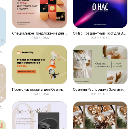
Специальное Предложение для Доставки Постов Вконтакте
О Нас: Градиентный Пост для Вконтакте
1080 × 1080
1080 × 1080
Одежда для Детей Голубой Vk Пост
Промо-материалы для Ювелирных Роллов: Визуализация Вконтакте
Осенняя Распродажа Элегантный Пост Vk
1080 × 1080
1080 × 1080
Нежная Бежевая Медитация: Пошаговые Советы для Постов Вконтакте