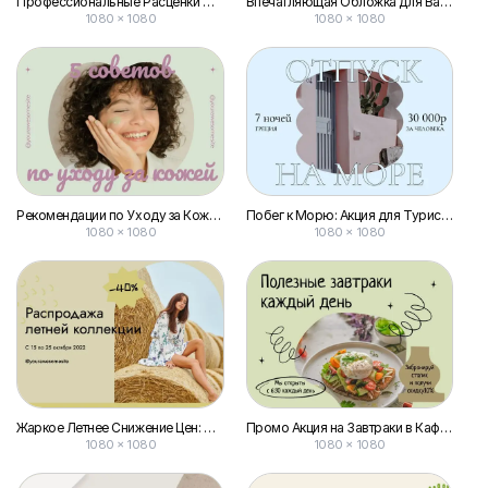
Профессиональные Расценки Фотографа в Черно-белом Стиле для Поста Вконтакте
Впечатляющая Обложка для Вашего Поста Вконтакте
1080 × 1080
1080 × 1080
Рекомендации по Уходу за Кожей: Нежная Публикация для Вконтакте
Побег к Морю: Акция для Туристов — Встречайте Пост Вконтакте
1080 × 1080
1080 × 1080
Жаркое Летнее Снижение Цен: Желтый Пост для Вконтакте
Промо Акция на Завтраки в Кафе Публикация Vk
1080 × 1080
1080 × 1080