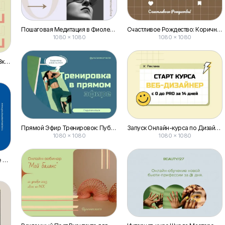
Пошаговая Медитация в Фиолетовых Оттенках для Публикации в Вконтакте
Счастливое Рождество: Коричневые Печенья для Поста Вконтакте
1080 × 1080
1080 × 1080
Живой Анонс Конкурса Пост Вконтакте
Прямой Эфир Тренировок: Публикация Вконтакте
Запуск Онлайн-курса по Дизайну: Публикация Вконтакте
1080 × 1080
1080 × 1080
Темно-синий Обнародование Скидок для Вконтакте