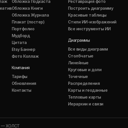
ллаж
Обложка Подкаста
Реставрация фото
еатив
Обложка Книги
Построить диаграмму
Обложка Журнала
Красивые таблицы
Плакат (постер)
Стили ИИ-изображений
Портфолио
Все инструменты ИИ
Мудборд
Диаграммы
Цитата
Все виды диаграмм
Etsy Баннер
Столбчатые
Фото Коллаж
Линейные
Компания
Круговые и доли
Тарифы
Точечные
Обновления
Распределения
Контакты
Карты и геоданные
Тепловые карты
Иерархии и связи
T — ХОЛСТ