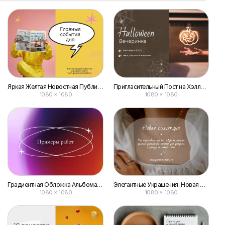
Яркая Желтая Новостная Публикация Vk
Пригласительный Пост на Хэллоуин Вечеринку для Вконтакте
1080 × 1080
1080 × 1080
Градиентная Обложка Альбома: Примеры Работ для Постов Вконтакте
Элегантные Украшения: Новая Коллекция для Постов Вконтакте
1080 × 1080
1080 × 1080