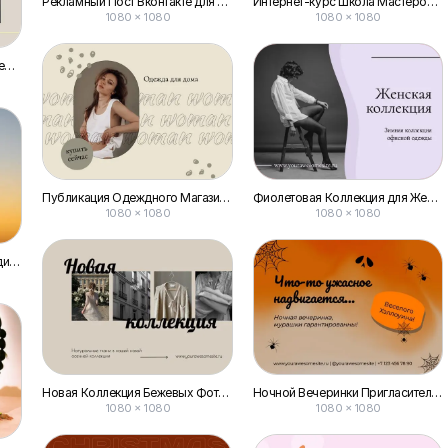
Рекламный Пост Вконтакте для Промоции Онлайн-вебинара
Интернет-курс Школа Мастеров в Формате Поста для Вк
1080 × 1080
1080 × 1080
Коллаборация Бренда с Блогером Пост Vk
Публикация Одеждного Магазина в Вконтакте с Промо-дизайном
Фиолетовая Коллекция для Женщин: Пост Вконтакте
1080 × 1080
1080 × 1080
Пост Вконтакте с Желтым Градиентом для Обложки
Новая Коллекция Бежевых Фотоколлажей — Пост для Вконтакте
Ночной Вечеринки Пригласительный Пост для Вконтакте
1080 × 1080
1080 × 1080