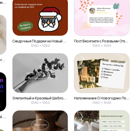
Приглашение на Фестиваль Уличных Танцев – Пост для Вконтакте
Скидочные Подарки на Новый Год для Всех — Публикация Вконтакте
Пост Вконтакте с Розовыми Отзывами О Товаре
1080 × 1080
1080 × 1080
О Себе: Обложка Музыкального Альбома для Поста Вконтакте
Элегантный и Красивый Шаблон Публикации Вконтакте в Черно-белой Гаме
Напоминание О Новогодних Покупках: Фотоколлаж для Поста в Вконтакте
1080 × 1080
1080 × 1080
Акция на Технику: Градиентный Дизайн на Темном Фоне для Поста Вконтакте