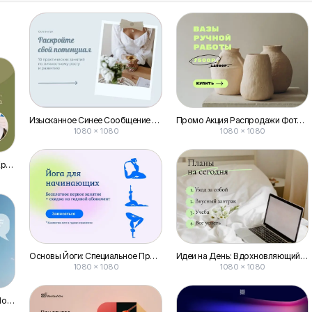
Изысканное Синее Сообщение для Вконтакте
Промо Акция Распродажи Фото Пост Vk
1080 × 1080
1080 × 1080
Спа-программа для Салона Красоты Пост Vk
Основы Йоги: Специальное Предложение! Публикация для Вконтакте
Идеи на День: Вдохновляющий Пост для Вконтакте
1080 × 1080
1080 × 1080
Советы по Вдохновляющим Постам в Сообщениях Вконтакте