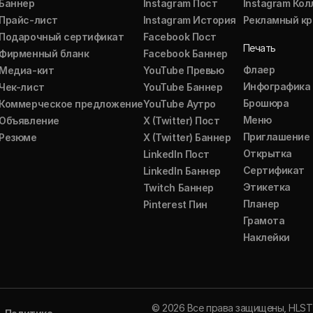
Баннер
Instagram Пост
Instagram Ко
Прайс-лист
Instagram История
Рекламный кр
Подарочный сертификат
Facebook Пост
Печать
Фирменный бланк
Facebook Баннер
Флаер
Медиа-кит
YouTube Превью
Инфографика
Чек-лист
YouTube Баннер
Брошюра
Коммерческое предложение
YouTube Аутро
Меню
Объявление
X (Twitter) Пост
Приглашение
Резюме
X (Twitter) Баннер
Открытка
LinkedIn Пост
Сертификат
LinkedIn Баннер
Этикетка
Twitch Баннер
Планер
Pinterest Пин
Грамота
Наклейки
© 2026 Все права защищены, HLS