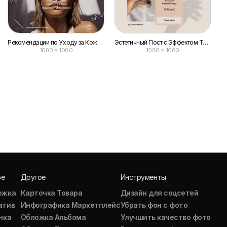
Рекомендации по Уходу за Кожей: Фотоколлаж для Поста Вконтакте
Эстетичный Пост с Эффектом Тени для Вконтакте
1080 × 1080
1080 × 1080
ое
Другое
Инструменты
ожка
Карточка Товара
Дизайн для соцсетей
атив
Инфографика Маркетплейс
Убрать фон с фото
нка
Обложка Альбома
Улучшить качество фото