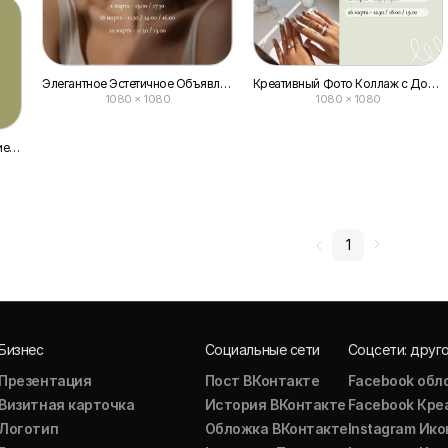
Элегантное Эстетичное Объявление О Доступных Временных Окошках на Прием Вконтакте
Креативный Фото Коллаж с Доступными Датами для Публикаций в Вконтакте
1080 × 1080
1080 × 1080
Пост Вконтакте с Поздравлением к Рождеству в Зелёной Палитре
1
Бизнес
Социальные сети
Соцсети: друг
Презентация
Пост ВКонтакте
Facebook обл
Визитная карточка
История ВКонтакте
Facebook Кре
Логотип
Обложка ВКонтакте
Instagram Ико