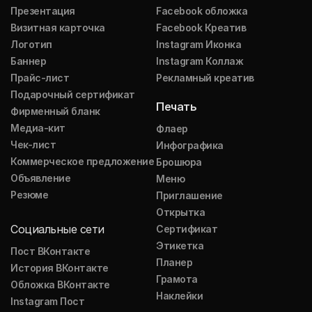
Презентация
Facebook обложка
Визитная карточка
Facebook Креатив
Логотип
Instagram Иконка
Баннер
Instagram Коллаж
Прайс-лист
Рекламный креатив
Подарочный сертификат
Печать
Фирменный бланк
Медиа-кит
Флаер
Чек-лист
Инфографика
Коммерческое предложение
Брошюра
Объявление
Меню
Резюме
Приглашение
Открытка
Социальные сети
Сертификат
Этикетка
Пост ВКонтакте
Планер
История ВКонтакте
Грамота
Обложка ВКонтакте
Наклейки
Instagram Пост