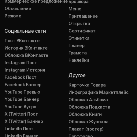
Коммерческое предложение
Брошюра
Объявление
Меню
Резюме
Приглашение
Открытка
Социальные сети
Сертификат
Этикетка
Пост ВКонтакте
Планер
История ВКонтакте
Грамота
Обложка ВКонтакте
Наклейки
Instagram Пост
Instagram История
Другое
Facebook Пост
Facebook Баннер
Карточка Товара
YouTube Превью
Инфографика Маркетплейс
YouTube Баннер
Обложка Альбома
YouTube Аутро
Обложка Подкаста
X (Twitter) Пост
Обложка Книги
X (Twitter) Баннер
Обложка Журнала
LinkedIn Пост
Плакат (постер)
LinkedIn Баннер
Портфолио