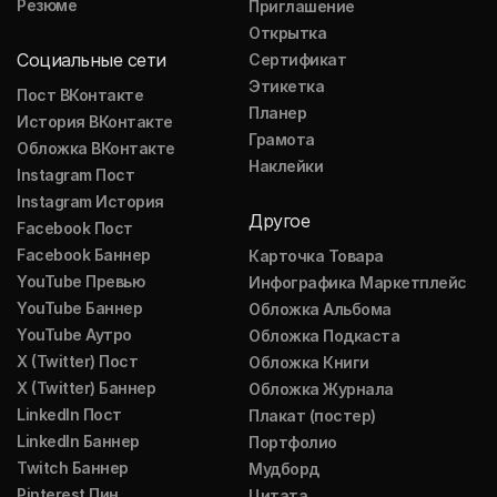
Резюме
Приглашение
Открытка
Социальные сети
Сертификат
Этикетка
Пост ВКонтакте
Планер
История ВКонтакте
Грамота
Обложка ВКонтакте
Наклейки
Instagram Пост
Instagram История
Другое
Facebook Пост
Facebook Баннер
Карточка Товара
YouTube Превью
Инфографика Маркетплейс
YouTube Баннер
Обложка Альбома
YouTube Аутро
Обложка Подкаста
X (Twitter) Пост
Обложка Книги
X (Twitter) Баннер
Обложка Журнала
LinkedIn Пост
Плакат (постер)
LinkedIn Баннер
Портфолио
Twitch Баннер
Мудборд
Pinterest Пин
Цитата