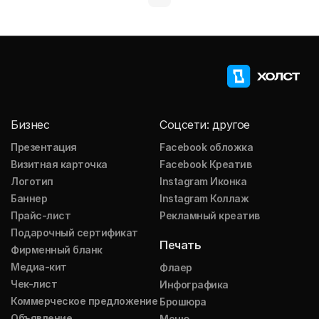
Бизнес
Соцсети: другое
Презентация
Facebook обложка
Визитная карточка
Facebook Креатив
Логотип
Instagram Иконка
Баннер
Instagram Коллаж
Прайс-лист
Рекламный креатив
Подарочный сертификат
Печать
Фирменный бланк
Медиа-кит
Флаер
Чек-лист
Инфографика
Коммерческое предложение
Брошюра
Объявление
Меню