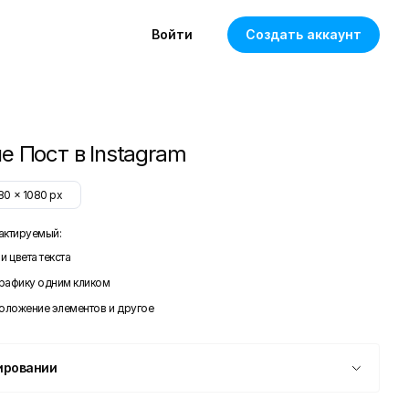
Войти
Создать аккаунт
е Пост в Instagram
80
x
1080
px
актируемый:
и цвета текста
графику одним кликом
положение элементов и другое
ировании