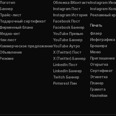
Логотип
Обложка ВКонтакте
Instagram Ико
Баннер
Instagram Пост
Instagram Ко
Прайс-лист
Instagram История
Рекламный кр
Подарочный сертификат
Facebook Пост
Печать
Фирменный бланк
Facebook Баннер
Флаер
Медиа-кит
YouTube Превью
Инфографика
Чек-лист
YouTube Баннер
Брошюра
Коммерческое предложение
YouTube Аутро
Меню
Объявление
X (Twitter) Пост
Приглашение
Резюме
X (Twitter) Баннер
Открытка
LinkedIn Пост
Сертификат
LinkedIn Баннер
Этикетка
Twitch Баннер
Планер
Pinterest Пин
Грамота
Наклейки