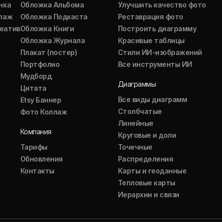
нка
Обложка Альбома
Улучшить качество фото
ллаж
Обложка Подкаста
Реставрация фото
еатив
Обложка Книги
Построить диаграмму
Обложка Журнала
Красивые таблицы
Плакат (постер)
Стили ИИ-изображений
Портфолио
Все инструменты ИИ
Мудборд
Диаграммы
Цитата
Все виды диаграмм
Etsy Баннер
Столбчатые
Фото Коллаж
Линейные
Компания
Круговые и доли
Тарифы
Точечные
Обновления
Распределения
Контакты
Карты и геоданные
Тепловые карты
Иерархии и связи