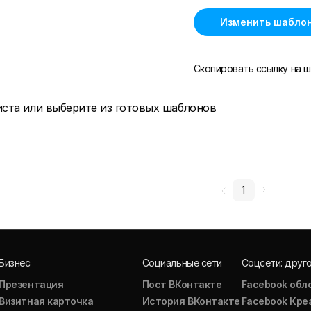
Изменить шабло
Скопировать ссылку на ш
иста или выберите из готовых шаблонов
1
Бизнес
Социальные сети
Соцсети: друг
Презентация
Пост ВКонтакте
Facebook обл
Визитная карточка
История ВКонтакте
Facebook Кре