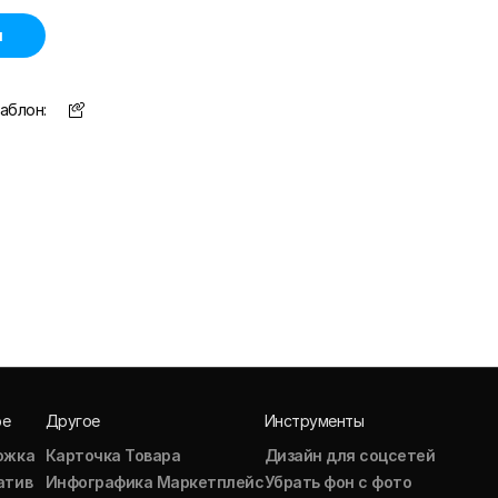
н
аблон:
ое
Другое
Инструменты
ожка
Карточка Товара
Дизайн для соцсетей
атив
Инфографика Маркетплейс
Убрать фон с фото