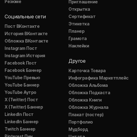
Резюме
Приглашение
Открытка
Социальные сети
Сертификат
Этикетка
Пост ВКонтакте
Планер
История ВКонтакте
Грамота
Обложка ВКонтакте
Наклейки
Instagram Пост
Instagram История
Другое
Facebook Пост
Facebook Баннер
Карточка Товара
YouTube Превью
Инфографика Маркетплейс
YouTube Баннер
Обложка Альбома
YouTube Аутро
Обложка Подкаста
X (Twitter) Пост
Обложка Книги
X (Twitter) Баннер
Обложка Журнала
LinkedIn Пост
Плакат (постер)
LinkedIn Баннер
Портфолио
Twitch Баннер
Мудборд
Pinterest Пин
Цитата