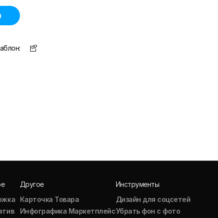
н
аблон:
ое
Другое
Инструменты
ожка
Карточка Товара
Дизайн для соцсетей
атив
Инфографика Маркетплейс
Убрать фон с фото