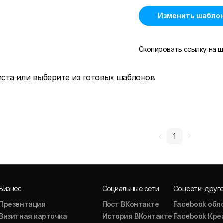
Изменить шабло
Скопировать ссылку на ш
иста или выберите из готовых шаблонов
1
Бизнес
Социальные сети
Соцсети: друг
Презентация
Пост ВКонтакте
Facebook обл
Визитная карточка
История ВКонтакте
Facebook Кре