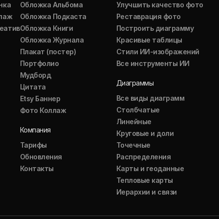
нка
Обложка Альбома
Улучшить качество фото
ллаж
Обложка Подкаста
Реставрация фото
еатив
Обложка Книги
Построить диаграмму
Обложка Журнала
Красивые таблицы
Плакат (постер)
Стили ИИ-изображений
Портфолио
Все инструменты ИИ
Мудборд
Диаграммы
Цитата
Все виды диаграмм
Etsy Баннер
Столбчатые
Фото Коллаж
Линейные
Компания
Круговые и доли
Тарифы
Точечные
Обновления
Распределения
Контакты
Карты и геоданные
Тепловые карты
Иерархии и связи