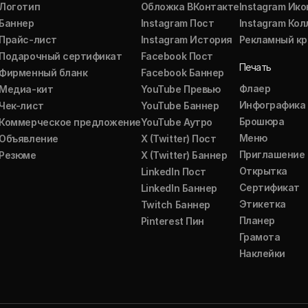
Логотип
Обложка ВКонтакте
Instagram Ико
Баннер
Instagram Пост
Instagram Ко
Прайс-лист
Instagram История
Рекламный кр
Подарочный сертификат
Facebook Пост
Печать
Фирменный бланк
Facebook Баннер
Флаер
Медиа-кит
YouTube Превью
Инфографика
Чек-лист
YouTube Баннер
Брошюра
Коммерческое предложение
YouTube Аутро
Меню
Объявление
X (Twitter) Пост
Приглашение
Резюме
X (Twitter) Баннер
Открытка
LinkedIn Пост
Сертификат
LinkedIn Баннер
Этикетка
Twitch Баннер
Планер
Pinterest Пин
Грамота
Наклейки