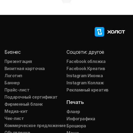
Бизнес
Соцсети: другое
Презентация
Facebook обложка
Визитная карточка
Facebook Креатив
Логотип
Instagram Иконка
Баннер
Instagram Коллаж
Прайс-лист
Рекламный креатив
Подарочный сертификат
Печать
Фирменный бланк
Медиа-кит
Флаер
Чек-лист
Инфографика
Коммерческое предложение
Брошюра
Объявление
Меню