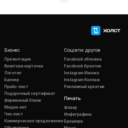
Бизнес
Соцсети: другое
Презентация
Facebook обложка
Визитная карточка
Facebook Креатив
Логотип
Instagram Иконка
Баннер
Instagram Коллаж
Прайс-лист
Рекламный креатив
Подарочный сертификат
Печать
Фирменный бланк
Медиа-кит
Флаер
Чек-лист
Инфографика
Коммерческое предложение
Брошюра
Объявление
Меню