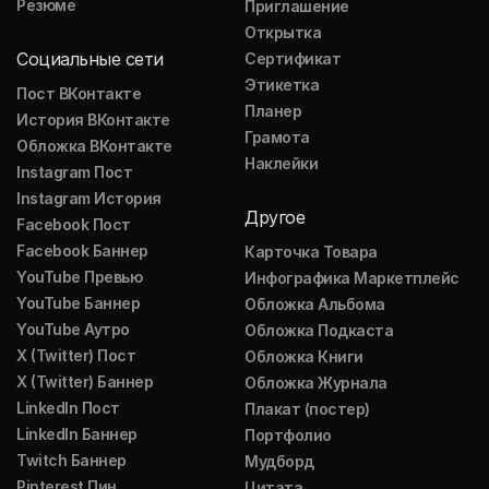
Резюме
Приглашение
Открытка
Социальные сети
Сертификат
Этикетка
Пост ВКонтакте
Планер
История ВКонтакте
Грамота
Обложка ВКонтакте
Наклейки
Instagram Пост
Instagram История
Другое
Facebook Пост
Facebook Баннер
Карточка Товара
YouTube Превью
Инфографика Маркетплейс
YouTube Баннер
Обложка Альбома
YouTube Аутро
Обложка Подкаста
X (Twitter) Пост
Обложка Книги
X (Twitter) Баннер
Обложка Журнала
LinkedIn Пост
Плакат (постер)
LinkedIn Баннер
Портфолио
Twitch Баннер
Мудборд
Pinterest Пин
Цитата