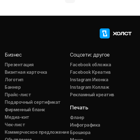
Бизнес
Соцсети: другое
Презентация
Facebook обложка
Визитная карточка
Facebook Креатив
Логотип
Instagram Иконка
Баннер
Instagram Коллаж
Прайс-лист
Рекламный креатив
Подарочный сертификат
Печать
Фирменный бланк
Медиа-кит
Флаер
Чек-лист
Инфографика
Коммерческое предложение
Брошюра
Объявление
Меню