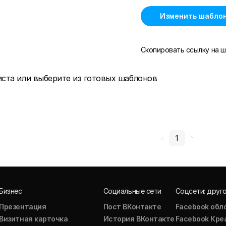
Изменить шабло
Скопировать ссылку на ш
иста или выберите из готовых шаблонов
1
Бизнес
Социальные сети
Соцсети: друг
Презентация
Пост ВКонтакте
Facebook обл
Визитная карточка
История ВКонтакте
Facebook Кре