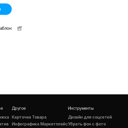
н
аблон:
ое
Другое
Инструменты
ожка
Карточка Товара
Дизайн для соцсетей
атив
Инфографика Маркетплейс
Убрать фон с фото