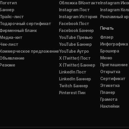
Логотип
Обложка ВКонтакте
Instagram Ико
Баннер
Instagram Пост
Instagram Ко
Прайс-лист
Instagram История
Рекламный кр
Подарочный сертификат
Facebook Пост
Печать
Фирменный бланк
Facebook Баннер
Флаер
Медиа-кит
YouTube Превью
Инфографика
Чек-лист
YouTube Баннер
Брошюра
Коммерческое предложение
YouTube Аутро
Меню
Объявление
X (Twitter) Пост
Приглашение
Резюме
X (Twitter) Баннер
Открытка
LinkedIn Пост
Сертификат
LinkedIn Баннер
Этикетка
Twitch Баннер
Планер
Pinterest Пин
Грамота
Наклейки