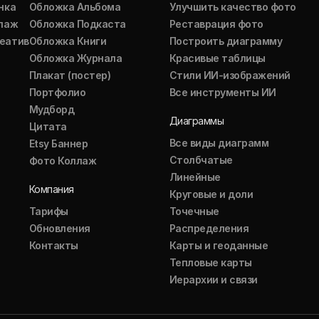
нка
Обложка Альбома
Улучшить качество фото
ллаж
Обложка Подкаста
Реставрация фото
еатив
Обложка Книги
Построить диаграмму
Обложка Журнала
Красивые таблицы
Плакат (постер)
Стили ИИ-изображений
Портфолио
Все инструменты ИИ
Мудборд
Диаграммы
Цитата
Все виды диаграмм
Etsy Баннер
Столбчатые
Фото Коллаж
Линейные
Компания
Круговые и доли
Тарифы
Точечные
Обновления
Распределения
Контакты
Карты и геоданные
Тепловые карты
Иерархии и связи