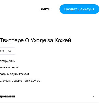
Войти
Создать аккаунт
 Твиттере О Уходе за Кожей
x
900
px
актируемый:
и цвета текста
графику одним кликом
положение элементов и другое
ировании