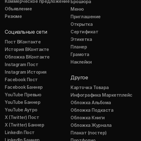
Коммерческое предложение
Брошюра
Объявление
Меню
Резюме
Приглашение
Открытка
Социальные сети
Сертификат
Этикетка
Пост ВКонтакте
Планер
История ВКонтакте
Грамота
Обложка ВКонтакте
Наклейки
Instagram Пост
Instagram История
Другое
Facebook Пост
Facebook Баннер
Карточка Товара
YouTube Превью
Инфографика Маркетплейс
YouTube Баннер
Обложка Альбома
YouTube Аутро
Обложка Подкаста
X (Twitter) Пост
Обложка Книги
X (Twitter) Баннер
Обложка Журнала
LinkedIn Пост
Плакат (постер)
LinkedIn Баннер
Портфолио