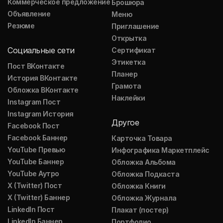
Коммерческое предложение
Брошюра
Объявление
Меню
Резюме
Приглашение
Открытка
Социальные сети
Сертификат
Этикетка
Пост ВКонтакте
Планер
История ВКонтакте
Грамота
Обложка ВКонтакте
Наклейки
Instagram Пост
Instagram История
Другое
Facebook Пост
Facebook Баннер
Карточка Товара
YouTube Превью
Инфографика Маркетплейс
YouTube Баннер
Обложка Альбома
YouTube Аутро
Обложка Подкаста
X (Twitter) Пост
Обложка Книги
X (Twitter) Баннер
Обложка Журнала
LinkedIn Пост
Плакат (постер)
LinkedIn Баннер
Портфолио